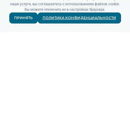
наши услуги, вы соглашаетесь с использованием файлов cookie.
Вы можете отключить их в настройках браузера.
ПРИНЯТЬ
ПОЛИТИКА КОНФИДЕНЦИАЛЬНОСТИ
Не нашли то, что искали? Наши специалисты по продажам
и поддержке готовы ответить на любые ваши вопросы.
СВЯЗАТЬСЯ
ПРОДУКТЫ
Для рекламодателей
Для рекламных сетей
Аналитика кликов
Аналитика событий
Тарифы
КОМПАНИЯ