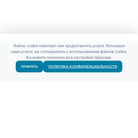
Файлы cookie помогают нам предоставлять услуги. Используя
наши услуги, вы соглашаетесь с использованием файлов cookie.
Вы можете отключить их в настройках браузера.
ПРИНЯТЬ
ПОЛИТИКА КОНФИДЕНЦИАЛЬНОСТИ
Не нашли то, что искали? Наши специалисты по продажам
и поддержке готовы ответить на любые ваши вопросы.
СВЯЗАТЬСЯ
ПРОДУКТЫ
Для рекламодателей
Для рекламных сетей
Аналитика кликов