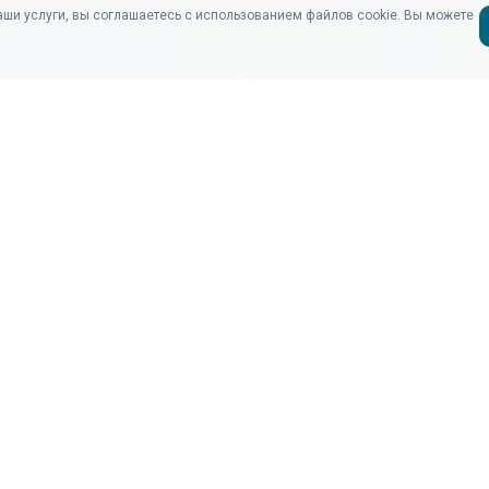
ПРОДУКТЫ
КО
аши услуги, вы соглашаетесь с использованием файлов cookie. Вы можете
Для рекламодателей
Бло
Для рекламных сетей
Гло
Аналитика кликов
Пос
Аналитика событий
Ком
Тарифы
Кон