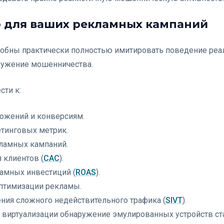
о для ваших рекламных кампаний
собны практически полностью имитировать поведение реал
ружение мошенничества.
сти к:
ожений и конверсиям.
тинговых метрик.
ламных кампаний.
 клиентов (
CAC
).
амных инвестиций (
ROAS
).
птимизации рекламы.
ия сложного недействительного трафика (
SIVT
).
й виртуализации обнаружение эмулированных устройств ст