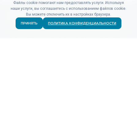
Файлы cookie помогают нам предоставлять услуги. Используя
наши услуги, вы соглашаетесь с использованием файлов cookie.
Вы можете отключить их в настройках браузера.
ПРИНЯТЬ
ПОЛИТИКА КОНФИДЕНЦИАЛЬНОСТИ
Не нашли то, что искали? Наши специалисты по продажам
и поддержке готовы ответить на любые ваши вопросы.
СВЯЗАТЬСЯ
ПРОДУКТЫ
Для рекламодателей
Для рекламных сетей
Аналитика кликов
Аналитика событий
Тарифы
КОМПАНИЯ