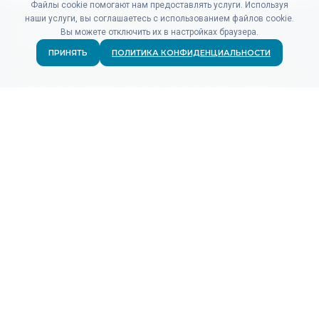
Файлы cookie помогают нам предоставлять услуги. Используя
наши услуги, вы соглашаетесь с использованием файлов cookie.
Вы можете отключить их в настройках браузера.
ПРИНЯТЬ
ПОЛИТИКА КОНФИДЕНЦИАЛЬНОСТИ
Не нашли то, что искали? Наши специалисты по продажам
и поддержке готовы ответить на любые ваши вопросы.
СВЯЗАТЬСЯ
ПРОДУКТЫ
Для рекламодателей
Для рекламных сетей
Аналитика кликов
Аналитика событий
Тарифы
КОМПАНИЯ